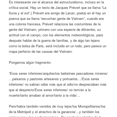
Es interesante ver el alcance del estructuralismo, incluso en la
crítica social. Hay un texto de Jacques Prévert que se llama “La
lluvia y el sol”,( Prévert era amigo de Lacan, poeta) en él hay un
poema que se llama “escuchan gente de Vietnam”, cuando era
una colonia francesa, Prévert relaciona las costumbres de la
gente del Vietnam, primero con una especie de ditirambo, su
actitud con el campo, con los elementos meteorológicos, para
después hablar de la guerra de familias, y de algo tan lejano
como la bolsa de Paris, está incluido en un todo, pero parece un
mapa perfecto de las causas del Vietnam.
Pongamos algún fragmento:
“Esos seres inferiores/arquitectos bailarines pescadores mineros/
…paisanos y pastores artesanos y portuarios…/Esos seres
inferiores/ no sabían odiar más que al odio/no despreciaban más
que al desprecio/Esos seres inferiores/ no temían a la
muerte/tanto amaban al amor/tanto a la vida/…
Pero/había también venidos de muy lejos/los Monopolitanos/los
de la Metrópoli y el atractivo de la ganancia/…y también los