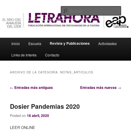
Ir
Ir
El sitio del analista del leer
al
al
Busc
contenido
contenido
principal
secundario
Letrahora
Menú
Revista y Publicaciones
Inicio
Escuela
Actividades
principal
Links de Interés
Contacto
ARCHIVO DE LA CATEGORÍA:
NOTAS_ARTICULOS
Navegación
←
Entradas más antiguas
Entradas más nuevas
→
de
entradas
Dosier Pandemias 2020
Posted on
16 abril, 2020
LEER ONLINE