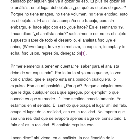
causado por alguien que va a gozar de eso. El plus de gozar en
el análisis, en el lugar del objeto a ¿por qué es el plus de gozar?
Porque no tiene imagen, no tiene volumen, no tiene entidad, esto
es el objeto a. El analista acompaña ese trabajo, pero sin
embargo, él hace algo con eso ¿qué hace? En el seminario 19,
Lacan dice: “¿el analista sabe?” radicalmente no, no es el sujeto
supuesto saber de todo el desarrollo, el analista forcluye el
saber, (Werverfung), lo ve y lo rechaza, lo expulsa, lo capta y lo
echa, forclusion, represión, denegación
[1]
.
Primer elemento a tener en cuenta: “el saber para el analista
debe de ser expulsado”. Por lo tanto si yo creo que sé, lo veo
con claridad, que el sujeto está una posición cualquiera, lo
expulso. Esa es mi posición. ¿Por qué? Porque cualquier cosa
que le diga, cualquier cosa que agregue, por ejemplo” lo que
sucede es que su madre…” tiene sentido inmediatamente. Ya
estamos en el sentido. El sentido que ocupa el lugar ahí del falo,
ocupa el lugar de la realidad, esa es la realidad. No importa que
sea una realidad que se evapora apenas salga del consultorio. El
falo ahí es la realidad. El analista expulsa eso.
Lacan dice:” ahí viene, en el análisis, la dosificación de la