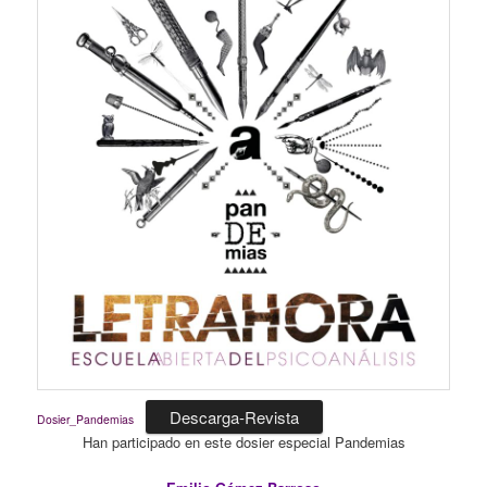
Descarga-Revista
Dosier_Pandemias
Han participado en este dosier especial Pandemias