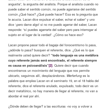
angustia”, la angustia del analista. Porque el analista cuando no
puede saber el sentido común, no puede agarrarse del sentido
común ¿Qué hace? ¿Qué puede hacer? Esa es la pregunta que
le acucia. Lacan dice expulsar el saber, echar el saber” y uno
dice ‘¡pero dame algo! si no me puedo agarrar del saber, Lacan
responde: “sí puedes agarrarte del saber pero para interrogar al
sujeto en el lugar de la verdad”. ¿Cómo se hace eso?
Lacan propone pasar todo el bagaje del fonocentrismo lo pasa,
¿adónde lo pasa? busquen el referente, dice. ¿Qué es lo que
realmente usted quiere decir?
“todo lenguaje es una metáfora
cuyo referente jamás será encontrado, el referente siempre
es causa en psicoanálisis”
[2]
. Quiere decir que cuando
encontramos un movimiento del lenguaje que nos permite
ubicarlo, seguimos allí, desplazándonos.
Werferfung
es la
palabra que emplea Lacan en el seminario 19, en el 18 habla del
referente, dice el referente anulado, expulsado, todo decir es un
decir metafórico, no hay manera de llegar al referente, no van a
abordar el real por ahí.
¿Dónde deben de llegar? a las escrituras -no voy a volver a