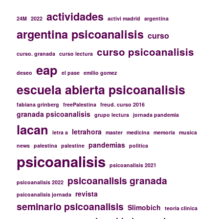
actividades
24M
2022
activi madrid
argentina
argentina psicoanalisis
curso
curso psicoanalisis
curso. granada
curso lectura
eap
deseo
el pase
emilio gomez
escuela abierta psicoanalisis
fabiana grinberg
freePalestina
freud. curso 2016
granada psicoanalisis
grupo lectura
jornada pandemia
lacan
letrahora
letra a
master
medicina
memoria
musica
pandemias
news
palestina
palestine
politica
psicoanalisis
psicoanalisis 2021
psicoanalisis granada
psicoanalisis 2022
revista
psicoanalisis jornada
seminario psicoanalisis
Slimobich
teoria clinica