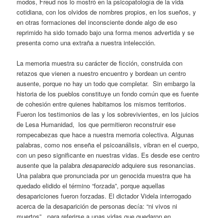
modos, Freud nos lo mostró en la psicopatología de la vida
cotidiana, con los olvidos de nombres propios, en los sueños, y
en otras formaciones del inconsciente donde algo de eso
reprimido ha sido tomado bajo una forma menos advertida y se
presenta como una extraña a nuestra intelección.
La memoria muestra su carácter de ficción, construida con
retazos que vienen a nuestro encuentro y bordean un centro
ausente, porque no hay un todo que completar. Sin embargo la
historia de los pueblos constituye un fondo común que es fuente
de cohesión entre quienes habitamos los mismos territorios.
Fueron los testimonios de las y los sobrevivientes, en los juicios
de Lesa Humanidad, los que permitieron reconstruir ese
rompecabezas que hace a nuestra memoria colectiva. Algunas
palabras, como nos enseña el psicoanálisis, vibran en el cuerpo,
con un peso significante en nuestras vidas. Es desde ese centro
ausente que la palabra
desaparecido
adquiere sus resonancias.
Una palabra que pronunciada por un genocida muestra que ha
quedado elidido el término “forzada”, porque aquellas
desapariciones fueron forzadas. El dictador Videla interrogado
acerca de la desaparición de personas decía: “ni vivos ni
muertos”, para referirse a unas vidas que quedaron en