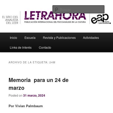
Ir
Ir
El sitio del analista del leer
al
al
Busc
contenido
contenido
principal
secundario
Letrahora
Menú
Inicio
Escuela
Revista y Publicaciones
Actividades
principal
Links de Interés
Contacto
ARCHIVO DE LA ETIQUETA:
24M
Memoria para un 24 de
marzo
Posted on
31 marzo, 2024
Por Vivian Palmbaum