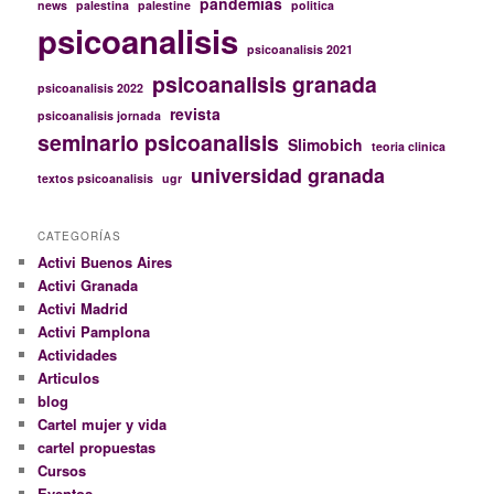
pandemias
news
palestina
palestine
politica
psicoanalisis
psicoanalisis 2021
psicoanalisis granada
psicoanalisis 2022
revista
psicoanalisis jornada
seminario psicoanalisis
Slimobich
teoria clinica
universidad granada
textos psicoanalisis
ugr
CATEGORÍAS
Activi Buenos Aires
Activi Granada
Activi Madrid
Activi Pamplona
Actividades
Articulos
blog
Cartel mujer y vida
cartel propuestas
Cursos
Eventos