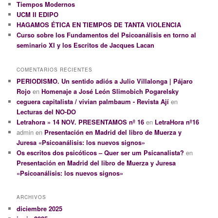
Tiempos Modernos
UCM II EDIPO
HAGAMOS ÉTICA EN TIEMPOS DE TANTA VIOLENCIA
Curso sobre los Fundamentos del Psicoanálisis en torno al
seminario XI y los Escritos de Jacques Lacan
COMENTARIOS RECIENTES
PERIODISMO. Un sentido adiós a Julio Villalonga | Pájaro
Rojo
en
Homenaje a José León Slimobich Pogarelsky
ceguera capitalista / vivian palmbaum - Revista Ají
en
Lecturas del NO-DO
Letrahora » 14 NOV. PRESENTAMOS nº 16
en
LetraHora nº16
admin
en
Presentación en Madrid del libro de Muerza y
Juresa «Psicoanálisis: los nuevos signos»
Os escritos dos psicóticos – Quer ser um Psicanalista?
en
Presentación en Madrid del libro de Muerza y Juresa
«Psicoanálisis: los nuevos signos»
ARCHIVOS
diciembre 2025