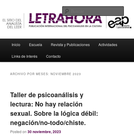
Ir
Ir
El sitio del analista del leer
al
al
Busc
contenido
contenido
principal
secundario
Letrahora
Menú
Inicio
Escuela
Revista y Publicaciones
Actividades
principal
Links de Interés
Contacto
ARCHIVO POR MESES:
NOVIEMBRE 2023
Taller de psicoanálisis y
lectura: No hay relación
sexual. Sobre la lógica débil:
negación/no-todo/chiste.
Posted on
30 noviembre, 2023