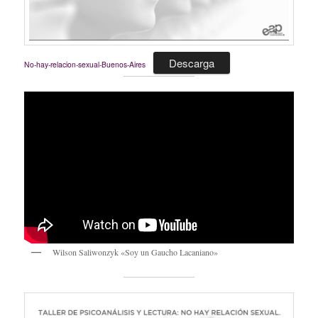
Descarga
No-hay-relacion-sexual-Buenos-Aires
Wilson Saliwonzyk «Soy un Gaucho Lacaniano»