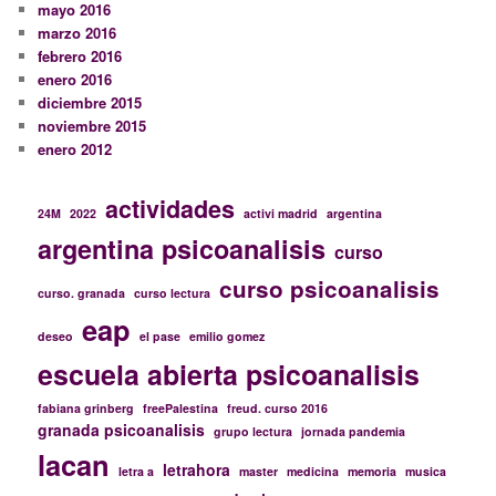
mayo 2016
marzo 2016
febrero 2016
enero 2016
diciembre 2015
noviembre 2015
enero 2012
actividades
24M
2022
activi madrid
argentina
argentina psicoanalisis
curso
curso psicoanalisis
curso. granada
curso lectura
eap
deseo
el pase
emilio gomez
escuela abierta psicoanalisis
fabiana grinberg
freePalestina
freud. curso 2016
granada psicoanalisis
grupo lectura
jornada pandemia
lacan
letrahora
letra a
master
medicina
memoria
musica