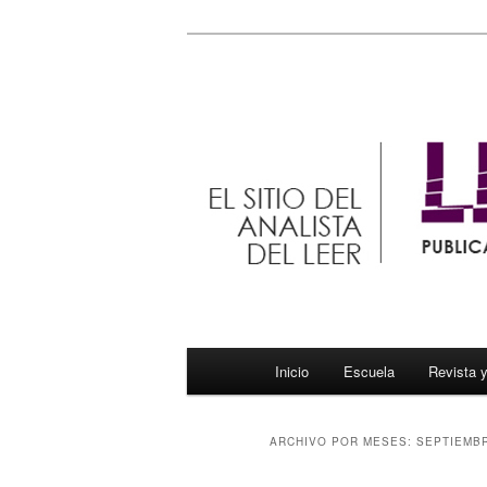
Ir
Ir
El sitio del analista del leer
al
al
contenido
contenido
Letrahora
principal
secundario
Menú
Inicio
Escuela
Revista 
principal
ARCHIVO POR MESES:
SEPTIEMBR