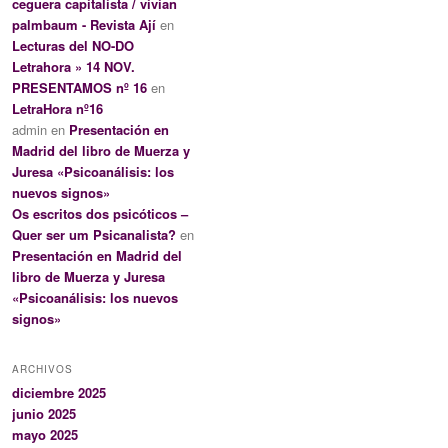
ceguera capitalista / vivian
palmbaum - Revista Ají
en
Lecturas del NO-DO
Letrahora » 14 NOV.
PRESENTAMOS nº 16
en
LetraHora nº16
admin
en
Presentación en
Madrid del libro de Muerza y
Juresa «Psicoanálisis: los
nuevos signos»
Os escritos dos psicóticos –
Quer ser um Psicanalista?
en
Presentación en Madrid del
libro de Muerza y Juresa
«Psicoanálisis: los nuevos
signos»
ARCHIVOS
diciembre 2025
junio 2025
mayo 2025