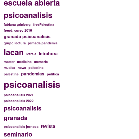
escuela abierta
psicoanalisis
fabiana grinberg
freePalestina
freud. curso 2016
granada psicoanalisis
grupo lectura
jornada pandemia
lacan
letrahora
letra a
master
medicina
memoria
musica
news
palestina
pandemias
palestine
politica
psicoanalisis
psicoanalisis 2021
psicoanalisis 2022
psicoanalisis
granada
revista
psicoanalisis jornada
seminario