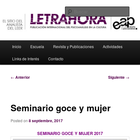
Ir
El sitio del analista del leer
al
Busc
contenido
principal
Letrahora
Menú
Inicio
Escuela
Revista y Publicaciones
Actividades
principal
Links de Interés
Contacto
Navegación
←
Anterior
Siguiente
→
de
entradas
Seminario goce y mujer
Posted on
8 septiembre, 2017
SEMINARIO GOCE Y MUJER 2017